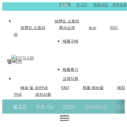
ENG
로그인
회원가입
주문조회
브랜드 스토리
브랜드 스토리
회사소개
뉴스
미디
어
제품구매
멤버스
제품후기
고객지원
배송 및 AS안내
FAQ
제품 매뉴얼
매장
안내
공지사항
로그인
회원가입
ID/PW
마이페이지
주문