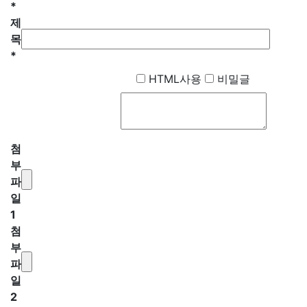
*
제
목
*
HTML사용
비밀글
첨
부
파
일
1
첨
부
파
일
2